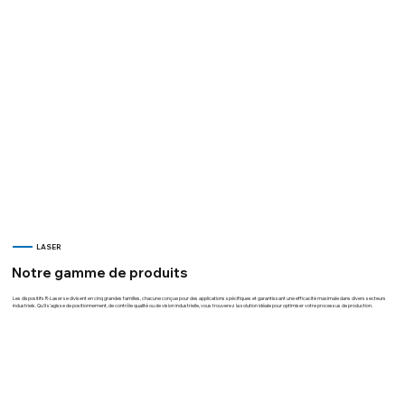
LASER
Notre gamme de produits
Les dispositifs R-Laser se divisent en cinq grandes familles, chacune conçue pour des applications spécifiques et garantissant une efficacité maximale dans divers secteurs
industriels. Qu'il s'agisse de positionnement, de contrôle qualité ou de vision industrielle, vous trouverez la solution idéale pour optimiser votre processus de production.