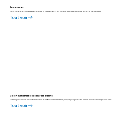
Projecteurs
Dispositifs de projection de lignes et de formes 2D/3D, idéaux pour le guidage visuel et l'optimisation des processus d'assemblage
Tout voir
Vision industrielle et contrôle qualité
Technologies avancées d'inspection visuelle et de vérification dimensionnelle, conçues pour garantir des normes élevées dans chaque production
Tout voir