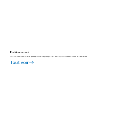
Positionnement
Solutions laser de suivi et de guidage visuel, conçues pour assurer un positionnement précis et sans erreur.
Tout voir