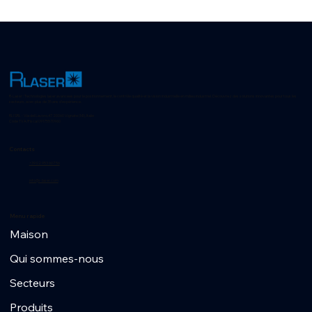
R-Laser : Technologies laser avancées pour le positionnement, le contrôle qualité et la vision industrielle en milieu industriel. Découvrez des solutions innovantes pour tous les
secteurs, avec plus de 35 ans d'expérience.
RLI SRL - Via del Lavoro,47 20060 Vignate (MI), Italie
Code TVA/Fiscal 09175570960
Contacts
+39 02 953 607 56
info@r-laser.com
Menu rapide
Maison
Qui sommes-nous
Secteurs
Produits