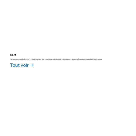
OEM
Lasers personnalisés pour intégration dans des machines spécifiques, conçus pour répondre à des besoins industriels uniques
Tout voir