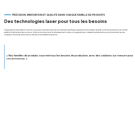
PRÉCISION, INNOVATION ET QUALITÉ DANS CHAQUE FAMILLE DE PRODUITS
Des technologies laser pour tous les besoins
Chaque gamme de produits R-Laser est conçue pour répondre à des besoins industriels spécifiques, garantissant d'excellents résultats en termes de précision, de contrôle
qualité et d'optimisation des processus. Grâce à une recherche et un développement continus, nos appareils laser s'adaptent parfaitement aux environnements les plus
complexes, offrant des performances élevées et une fiabilité à long terme.
« Nos familles de produits couvrent tous les besoins de production, avec des solutions sur mesure pour
vos processus. »