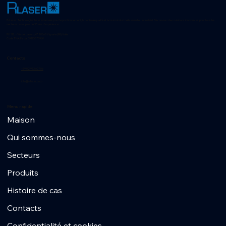
R-Laser : Technologies laser avancées pour le positionnement, le contrôle qualité et la vision industrielle en milieu industriel. Découvrez des solutions innovantes pour tous les
secteurs, avec plus de 35 ans d'expérience.
RLI SRL - Via del Lavoro,47 20060 Vignate (MI), Italie
Code TVA/Fiscal 09175570960
Contacts
+39 02 953 607 56
info@r-laser.com
Menu rapide
Maison
Qui sommes-nous
Secteurs
Produits
Histoire de cas
Contacts
Confidentialité et cookies