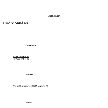
CATÉGORIE
Coordonnées
Téléphone
+39 02 95360756
+39 353 4786100
Bureau
Via del Lavoro, 47, 20060 Vignate MI
E-mail