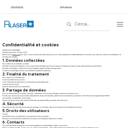
+39 02 953 607 56
info@r-laser.com
Confidentialité et cookies
politique de confidentialité
Dernière mise à jour : 25 mars 2025
Bienvenue sur
r-laser.com
(le « Site »). Votre vie privée est importante pour nous. Cette politique de confidentialité décrit comment nous collectons, utilisons et protégeons vos
données personnelles.
1. Données collectées
Nous collectons les données suivantes :
Données fournies par l'utilisateur : nom, email, numéro de téléphone (si fourni via des formulaires de contact ou des abonnements à la newsletter).
Données de navigation : adresse IP, type de navigateur, pages visitées et temps passé.
Cookies et technologies de suivi : pour améliorer l'expérience utilisateur.
2. Finalité du traitement
Nous utilisons vos données pour :
Fournir et améliorer nos services.
Vous contacter pour répondre à vos demandes de renseignements.
Analyser le trafic du site.
Gérer les abonnements aux newsletters.
3. Partage de données
Nous ne vendons pas vos données à des tiers. Cependant, nous pouvons partager certaines informations avec :
Fournisseurs de services (par exemple, hébergement, analyse de données, plateformes de newsletter) qui opèrent conformément à la réglementation RGPD.
Les autorités compétentes, si la loi l’exige.
Moteurs de recherche et outils d'analyse Web, tels que Google et Bing, auxquels notre site est lié.
4. Sécurité
Nous prenons des mesures de sécurité pour protéger vos données, mais aucun système n'est totalement sécurisé.
5. Droits des utilisateurs
Tu peux:
Demander l'accès, la modification ou la suppression de vos données.
Révoquer le consentement à l'utilisation de cookies (voir la politique relative aux cookies).
6. Contacts
Pour toute demande ou question concernant la politique de confidentialité, veuillez nous écrire à :
Siège social italien : RLI SRL Via del Lavoro, 47, 20052 Vignate MI Tél. : +39/02/95.36.1060 Email : info@r-laser.com – commerciale@r-laser.com