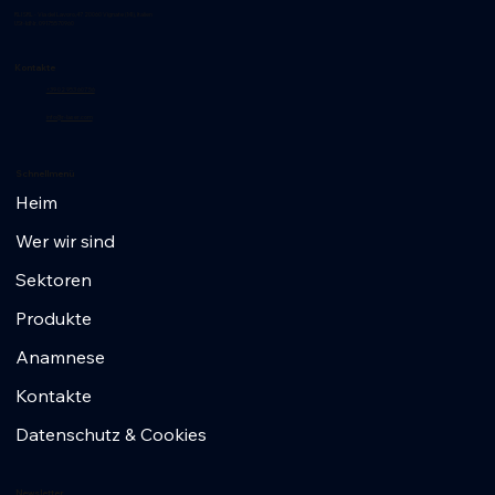
RLI SRL - Via del Lavoro,47 20060 Vignate (MI), Italien
USt-IdNr. 09175570960
Kontakte
+39 02 953 607 56
info@r-laser.com
Schnellmenü
Heim
Wer wir sind
Sektoren
Produkte
Anamnese
Kontakte
Datenschutz & Cookies
Newsletter