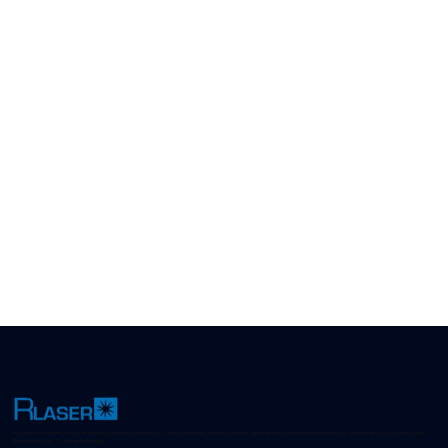
R-Laser: Fortschrittliche Lasertechnologien für Positionierung, Qualitätskontrolle und maschinelles Sehen im industriellen Umfeld. Entdecken Sie innovative Lösungen für jede
Branche mit über 35 Jahren Erfahrung.