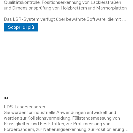
Qualitätskontrolle, Positionserkennung von Lackierstraßen 
Bediener, die Systemfunktionalität zu überprüfen, 
und Dimensionsprüfung von Holzbrettern und Marmorplatten.

Bedienbildschirme neu zu programmieren und die 
Geschäftskontinuität sicherzustellen.
Das LSR-System verfügt über bewährte Software, die mit 
Robotern und automatisierten Linien verbunden werden kann.

Scopri di più
LSR ist ein Laser-Bildverarbeitungssystem mit 
unterschiedlichen Konfigurationen und Präzisionen, das sich an 
alle Kundenanforderungen anpassen lässt.
HLT
LDS-Lasersensoren

Sie wurden für industrielle Anwendungen entwickelt und 
werden zur Kollisionsvermeidung, Füllstandsmessung von 
Flüssigkeiten und Feststoffen, zur Profilmessung von 
Förderbändern, zur Näherungserkennung, zur Positionierung 