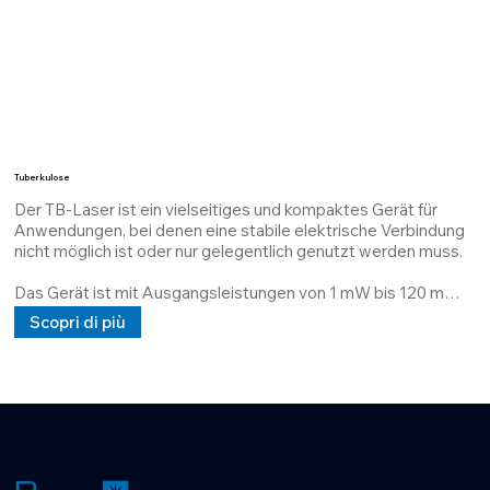
eine Gleich- und Wechselstromversorgung mit 5 V, 24 V oder 
100/240 V. Dieser Laser zeichnet sich durch seine 
vollständige Anpassungsfähigkeit hinsichtlich Leistung und 
Gehäuse aus.
Tuberkulose
Der TB-Laser ist ein vielseitiges und kompaktes Gerät für 
Anwendungen, bei denen eine stabile elektrische Verbindung 
nicht möglich ist oder nur gelegentlich genutzt werden muss.

Das Gerät ist mit Ausgangsleistungen von 1 mW bis 120 mW 
erhältlich und wird mit einem thermischen Interface-Material 
Scopri di più
(TIM) abgeführt, das maximale Wärmeableitung gewährleistet 
und die MTBF verlängert.

Seine Struktur ist anpassbar und ermöglicht die Projektion von 
Linien und Kreuzpunkten in einer vom Kunden festgelegten 
Entfernung.