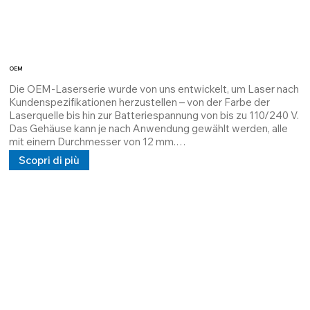
OEM
Die OEM-Laserserie wurde von uns entwickelt, um Laser nach 
Kundenspezifikationen herzustellen – von der Farbe der 
Laserquelle bis hin zur Batteriespannung von bis zu 110/240 V.

Das Gehäuse kann je nach Anwendung gewählt werden, alle 
mit einem Durchmesser von 12 mm.

Die OEM-Serie ist die vielseitigste auf dem Markt.
Scopri di più