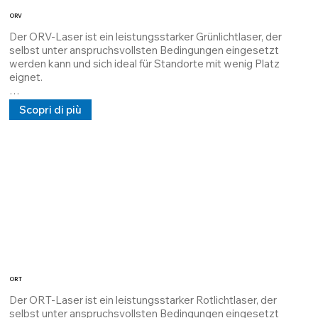
ORV
Der ORV-Laser ist ein leistungsstarker Grünlichtlaser, der 
selbst unter anspruchsvollsten Bedingungen eingesetzt 
werden kann und sich ideal für Standorte mit wenig Platz 
eignet.

Das Gerät ist mit einer Ausgangsleistung von 1 mW bis 120 
Scopri di più
mW erhältlich und wird mit einem thermischen Interface-
Material (TIM) abgeführt, das maximale Wärmeableitung 
gewährleistet und die MTBF verlängert.

Die Struktur ist kundenspezifisch anpassbar; es kann Linien 
und Kreuzpunkte in einer vom Kunden festgelegten 
Entfernung projizieren und verfügt über eine Gleich- und 
Wechselstromversorgung mit 5 V, 24 V oder 100/240 V.
ORT
Der ORT-Laser ist ein leistungsstarker Rotlichtlaser, der 
selbst unter anspruchsvollsten Bedingungen eingesetzt 