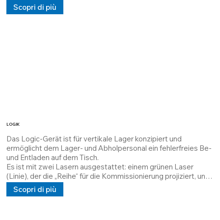
und Überwachung von Geräten sowie sogar zur 
Scopri di più
Höhenmessung eingesetzt. Abweichungen in den 
Materialeigenschaften oder unterschiedliche 
Umgebungsbedingungen können zu Fehlfunktionen des 
Sensors führen.

LDS-Laser gehören zur Klasse I, sind Laser mit geringer 
Leistung (
LOGIK
Das Logic-Gerät ist für vertikale Lager konzipiert und 
ermöglicht dem Lager- und Abholpersonal ein fehlerfreies Be- 
und Entladen auf dem Tisch.

Es ist mit zwei Lasern ausgestattet: einem grünen Laser 
(Linie), der die „Reihe“ für die Kommissionierung projiziert, und 
einem roten Laser (Punkt), der das „Fach“ für die Be- und 
Scopri di più
Entladung projiziert.

Code: 3362599463