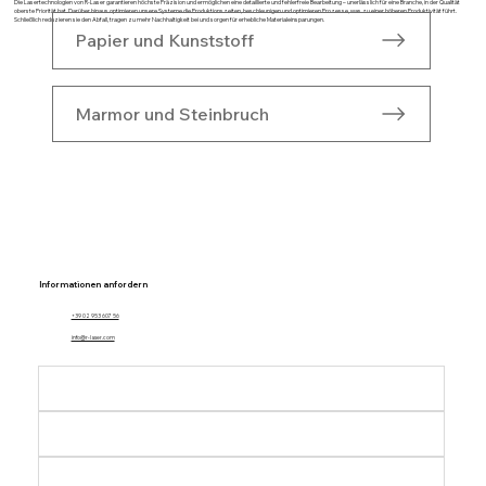
Die Lasertechnologien von R-Laser garantieren höchste Präzision und ermöglichen eine detaillierte und fehlerfreie Bearbeitung – unerlässlich für eine Branche, in der Qualität
oberste Priorität hat. Darüber hinaus optimieren unsere Systeme die Produktionszeiten, beschleunigen und optimieren Prozesse, was zu einer höheren Produktivität führt.
Schließlich reduzieren sie den Abfall, tragen zu mehr Nachhaltigkeit bei und sorgen für erhebliche Materialeinsparungen.
Papier und Kunststoff
Marmor und Steinbruch
Informationen anfordern
+39 02 953 607 56
info@r-laser.com