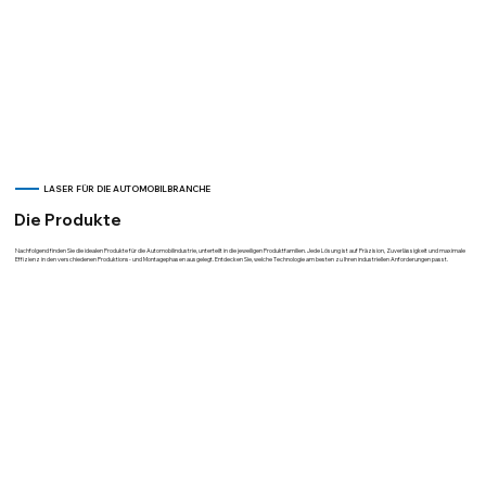
LASER FÜR DIE AUTOMOBILBRANCHE
Die Produkte
Nachfolgend finden Sie die idealen Produkte für die Automobilindustrie, unterteilt in die jeweiligen Produktfamilien. Jede Lösung ist auf Präzision, Zuverlässigkeit und maximale
Effizienz in den verschiedenen Produktions- und Montagephasen ausgelegt. Entdecken Sie, welche Technologie am besten zu Ihren industriellen Anforderungen passt.