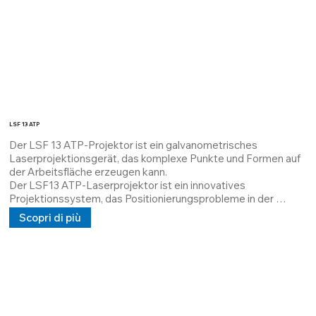
LSF 13 ATP
Der LSF 13 ATP-Projektor ist ein galvanometrisches 
Laserprojektionsgerät, das komplexe Punkte und Formen auf 
der Arbeitsfläche erzeugen kann.

Der LSF13 ATP-Laserprojektor ist ein innovatives 
Projektionssystem, das Positionierungsprobleme in der 
Automobilindustrie löst.

Scopri di più
Er wurde für Fließbandarbeiter entwickelt. Seine 
Hauptfunktion besteht darin, dem Bediener 
Montageanweisungen über eine SPS/einen 
Computer/analoge Signale zu übermitteln.