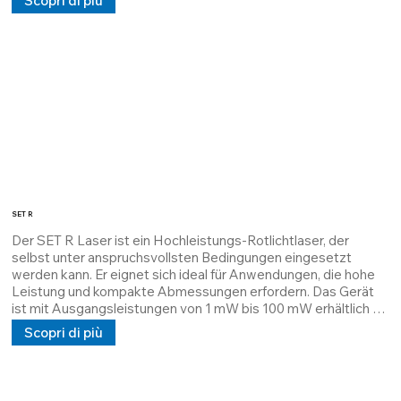
Scopri di più
(TIM) abgeführt, das maximale Wärmeableitung gewährleistet 
und die MTBF verlängert.

Seine Struktur ist kundenspezifisch anpassbar; er kann Linien 
und Kreuzpunkte in einer vom Kunden festgelegten 
Entfernung projizieren und verfügt über eine Gleich- und 
Wechselstromversorgung mit 5 V, 24 V oder 100/240 V.

Dieser Laser ist sowohl hinsichtlich der Leistung als auch des 
Gehäuses vollständig anpassbar.
SET R
Der SET R Laser ist ein Hochleistungs-Rotlichtlaser, der 
selbst unter anspruchsvollsten Bedingungen eingesetzt 
werden kann. Er eignet sich ideal für Anwendungen, die hohe 
Leistung und kompakte Abmessungen erfordern. Das Gerät 
ist mit Ausgangsleistungen von 1 mW bis 100 mW erhältlich 
und wird mit einem thermischen Interface-Material (TIM) 
Scopri di più
abgeführt, das maximale Wärmeableitung gewährleistet und 
die MTBF verlängert. Die Struktur ist kundenspezifisch 
anpassbar; er kann Linien und Kreuzpunkte in einem vom 
Kunden festgelegten Abstand projizieren und verfügt über 