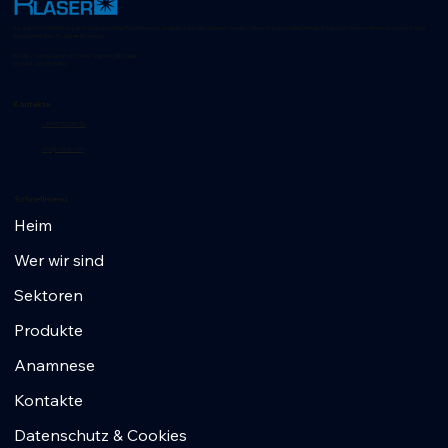
R-Laser: Fortschrittliche Lasertechnologien für Positionierung, Qualitätskontrolle und maschinelles Sehen im industriellen Umfeld. Entdecken Sie innovative Lösungen für jede
Branche mit über 35 Jahren Erfahrung.
RLI SRL - Via del Lavoro,47 20060 Vignate (MI), Italien
USt-IdNr. 09175570960
Kontakte
+39 02 953 607 56
info@r-laser.com
Schnellmenü
Heim
Wer wir sind
Sektoren
Produkte
Anamnese
Kontakte
Datenschutz & Cookies