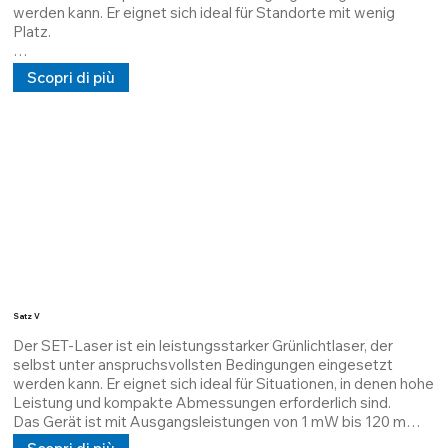
werden kann. Er eignet sich ideal für Standorte mit wenig 
Platz.

Das Gerät ist mit einer Ausgangsleistung von 1 mW bis 100 
Scopri di più
mW erhältlich. Die Wärmeableitung erfolgt über ein 
thermisches Interface-Material (TIM), das maximale 
Wärmeableitung gewährleistet und die MTBF verlängert.

Die Struktur ist kundenspezifisch anpassbar. Er kann Linien 
und Kreuzpunkte in einer vom Kunden festgelegten 
Entfernung projizieren und verfügt über eine Gleich- und 
Wechselstromversorgung mit 5 V, 24 V und 100/240 V.

Das Gerät ist in verschiedenen Standardkonfigurationen 
erhältlich.
Satz V
Der SET-Laser ist ein leistungsstarker Grünlichtlaser, der 
selbst unter anspruchsvollsten Bedingungen eingesetzt 
werden kann. Er eignet sich ideal für Situationen, in denen hohe 
Leistung und kompakte Abmessungen erforderlich sind.

Das Gerät ist mit Ausgangsleistungen von 1 mW bis 120 mW 
erhältlich und wird mit einem thermischen Interface-Material 