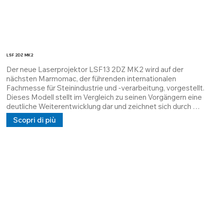
LSF 2DZ MK2
Der neue Laserprojektor LSF13 2DZ MK2 wird auf der 
nächsten Marmomac, der führenden internationalen 
Fachmesse für Steinindustrie und -verarbeitung, vorgestellt. 
Dieses Modell stellt im Vergleich zu seinen Vorgängern eine 
deutliche Weiterentwicklung dar und zeichnet sich durch 
verbesserte Leistung und innovative Funktionen aus. Die 
Scopri di più
Messe bietet Fachleuten und Unternehmen die Möglichkeit, 
das Gerät aus nächster Nähe zu erleben und sein volles 
Potenzial zu entdecken.