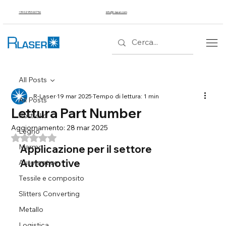
+39 02 953 607 56
info@r-laser.com
All Posts
R-Laser
19 mar 2025
Tempo di lettura: 1 min
All Posts
Lettura Part Number
Portfolio
Aggiornamento:
28 mar 2025
Legno
Valutazione NaN stelle su 5.
Marmo
Applicazione per il settore 
Automotive
Automotive
Tessile e composito
Slitters Converting
Metallo
Logistica