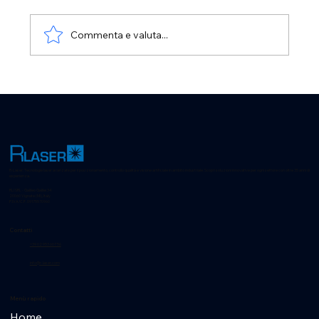
Commenta e valuta...
Proiettore Laser LSF per Dime
R-Laser: Tecnologie laser avanzate per il posizionamento, controllo qualità e visione artificiale in ambito industriale. Scopri soluzioni innovative per ogni settore con oltre 35 anni di
esperienza.
RLI SRL - Galileo Galilei 34
20060 Vignate (MI), Italy
P.IVA/C.F. 09175570960
Contatti
+39 02 953 607 56
info@r-laser.com
Menù rapido
Home