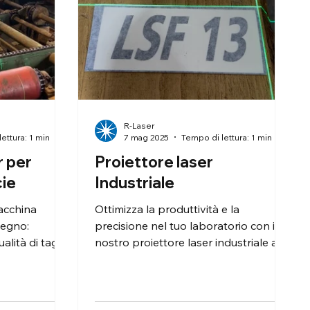
R-Laser
ettura: 1 min
7 mag 2025
Tempo di lettura: 1 min
r per
Proiettore laser
cie
Industriale
acchina
Ottimizza la produttività e la
 legno:
precisione nel tuo laboratorio con il
alità di taglio
nostro proiettore laser industriale ad
zione del
alta visibilità, progettato
glio
specificamente per il settore del
determinante
legno. Questo dispositivo innovativo
oduttività e
consente il posizionamento rapido e