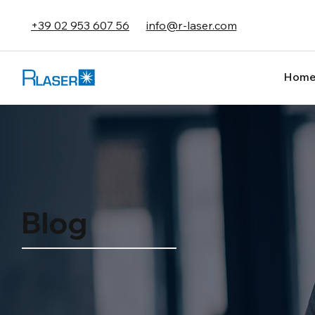
+39 02 953 607 56
info@r-laser.com
Hom
Blog