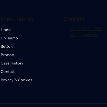
Menù rapido
Contatti
+39 02 953 607 56
Home
info@r-laser.com
Chi siamo
Settori
Prodotti
Case History
Contatti
Privacy & Cookies