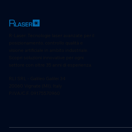
R-Laser: Tecnologie laser avanzate per il
posizionamento, controllo qualità e
visione artificiale in ambito industriale.
Scopri soluzioni innovative per ogni
settore con oltre 35 anni di esperienza.
RLI SRL - Galileo Galilei 34
20060 Vignate (MI), Italy
P.IVA/C.F. 09175570960