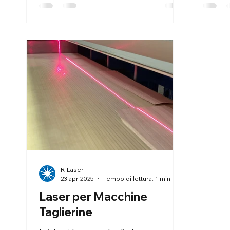
In questo contesto, il proiettore laser
a cerchi CCQ montato su guida lineare
motorizzata rappresenta una
soluzione tecnologica avanzata
capace di migliorare
significativamente l’efficienza
produttiva.
R-Laser
23 apr 2025
Tempo di lettura: 1 min
Laser per Macchine
Taglierine