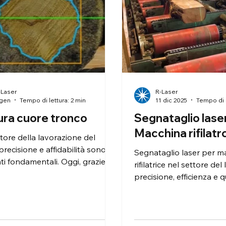
-Laser
R-Laser
 gen
Tempo di lettura: 2 min
11 dic 2025
Tempo di l
ura cuore tronco
Segnataglio lase
Macchina rifilatr
tore della lavorazione del
precisione e affidabilità sono
Segnataglio laser per m
i fondamentali. Oggi, grazie
rifilatrice nel settore del
ovazione tecnologica, è
precisione, efficienza e qu
le andare oltre la semplice
Nel settore della lavora
ione esterna del tronco e
legno, la precisione di ta
e dati completi e accurati.
rappresenta un fattore 
per garantire qualità, pr