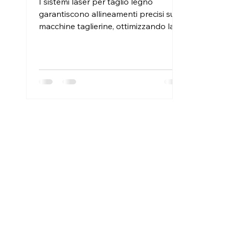
I sistemi laser per taglio legno
garantiscono allineamenti precisi sulle
macchine taglierine, ottimizzando la
lavorazione di pannelli e tavole. Ideali
per falegnamerie e industrie del
mobile, i laser da allineamento
aumentano la precisione di
sezionatura e rifilatura, riducono gli
scarti e migliorano la produttività.
Facili da installare su macchine da
taglio nuove o esistenti.