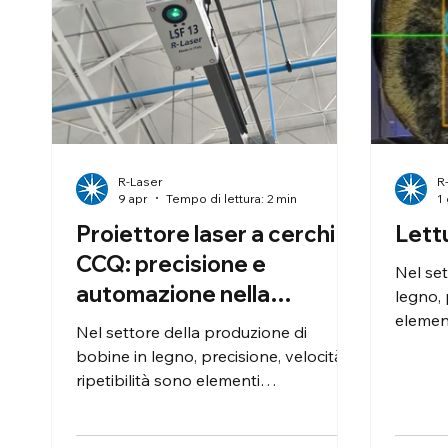
R-Laser
R
9 apr
Tempo di lettura: 2 min
1
Proiettore laser a cerchi
Lett
CCQ: precisione e
Nel set
automazione nella
legno, 
produzione di bobine in
element
Nel settore della produzione di
all’inn
legno
bobine in legno, precisione, velocità e
possibi
ripetibilità sono elementi
misuraz
fondamentali per garantire qualità e
ottener
ottimizzazione dei processi produttivi.