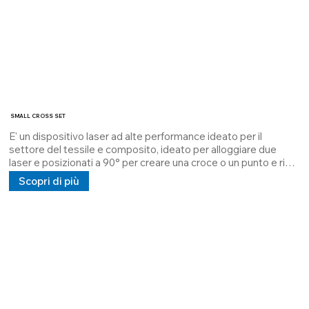
SMALL CROSS SET
E' un dispositivo laser ad alte performance ideato per il 
settore del tessile e composito, ideato per alloggiare due 
laser e posizionati a 90° per creare una croce o un punto e riga.

il laser SMALL CROSS SET alloggia due laser ad una potenza 
Scopri di più
1mW a 10mW esso dissipato conThermal Interface Material 
che garantisce la dissipazione massima e allunga il MTBF.

Può montare un connettore M12 4 poli o un cavo Lcy ad 
un'alimentazione 5V 24V 100/240V in corrente continua e 
alternata.

La sua caratteristica miniaturizzata consente 
l'utilizzo/montaggio in ambienti limitati