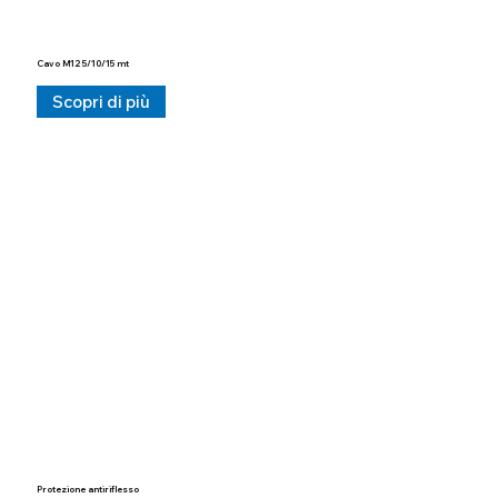
Cavo M12 5/10/15 mt
Scopri di più
Protezione antiriflesso