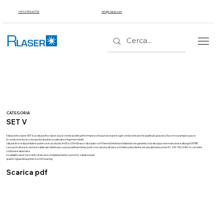
+39 02 953 607 56
info@r-laser.com
CATEGORIA
SET V
Il dispositivo laser SET è un dispositivo laser a luce Verde ad alte performance che può lavorare in ogni condizione anche quelle più gravose. Esso trova ampio spazio
in condizioni dove si necessità di potenze elevate e ingombri ridotti.
l dispositivo è disponibile in potenze in uscita da 1mW a 120mW esso dissipato conThermal Interface Material che garantisce la dissipazione massima e allunga il MTBF.
La sua struttura è costumizabile dal cliente esso può proiettare linee, punti croci ad una distanza richiesta del cliente, ed una alimentazione 5V 24V 100/240V in corrente
continua e alternata.
Il suddetto laser ha il vanto di essere completamente customizzabile sia per
quanto riguarda la potenza che housing.
Scarica pdf