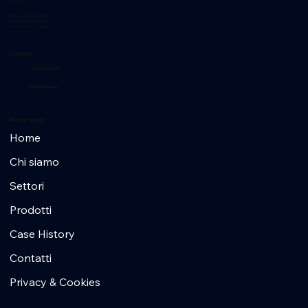
esperienza.
RLI SRL - Galileo Galilei 34
20060 Vignate (MI), Italy
P.IVA/C.F. 09175570960
Contatti
+39 02 953 607 56
info@r-laser.com
Menù rapido
Home
Chi siamo
Settori
Prodotti
Case History
Contatti
Privacy & Cookies