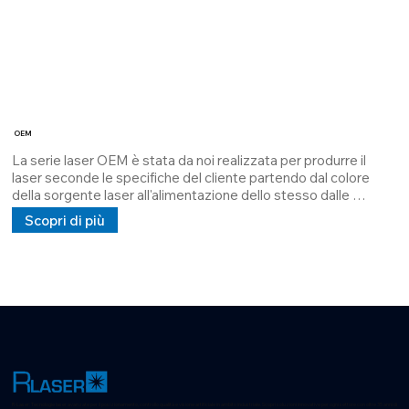
OEM
La serie laser OEM è stata da noi realizzata per produrre il 
laser seconde le specifiche del cliente partendo dal colore 
della sorgente laser all'alimentazione dello stesso dalle 
batterie fino a 110\240V.

Scopri di più
L'Housing può essere scelto in base all' applicazione tutto con 
dimensione di Ø12mm.

La serie OEM è la più versatile che ci sia.
R-Laser: Tecnologie laser avanzate per il posizionamento, controllo qualità e visione artificiale in ambito industriale. Scopri soluzioni innovative per ogni settore con oltre 35 anni di