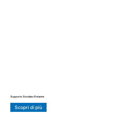
Supporto Snodato Rotante
Scopri di più