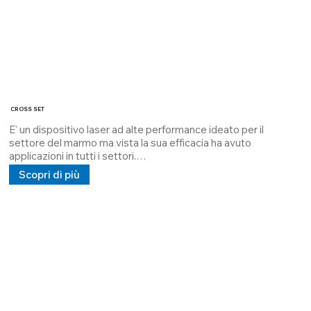
CROSS SET
E' un dispositivo laser ad alte performance ideato per il 
settore del marmo ma vista la sua efficacia ha avuto 
applicazioni in tutti i settori.

Ideato per avere due laser ad alta potenza per creare una 
Scopri di più
croce molto visibile, con una potenza maggiore.

il laser CROSS SET alloggia due laser ad alta potenza 10mW a 
100mW esso dissipato conThermal Interface Material che 
garantisce la dissipazione massima e allunga il MTBF

l'alimentazione 5V 24V 100/240V in corrente continua e 
alternata.