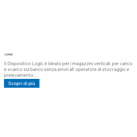
LOGIC
Il Dispositivo Logic è ideato per i magazzini verticali, per carico 
e scarico sul banco senza errori all' operatore di stoccaggio e 
prelevamento.

E' dotato di due laser: un laser verde (riga) che proiett a la "fila" 
Scopri di più
di prelevamento e un laser a luce rossa (punto) che proietta "il 
cassetto" di carico \ scarico.

Cod: 3362599463