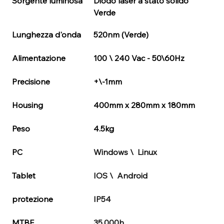
Sorgente luminosa
Diodo laser a stato solido 
Verde
Lunghezza d'onda 
520nm (Verde)
Alimentazione 
100 \ 240 Vac - 50\60Hz
Precisione 
+\-1mm
Housing
400mm x 280mm x 180mm
Peso
4.5kg
PC
Windows \  Linux
Tablet
IOS \  Android
protezione 
IP54
MTBF
35.000h