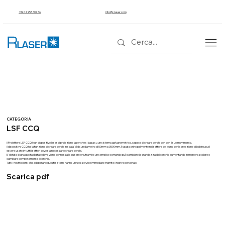
+39 02 953 607 56
info@r-laser.com
CATEGORIA
LSF CCQ
Il Proiettore LSF CCQ è un dispositivo laser di proiezione laser che si basa su un sistema galvanometrico, capace di creare cerchi con con il suo movimento.
il dispositivo CCQ ha la funzione di creare cerchi in scala 1:1 da un diametro di 50mm a 3500mm, è usato principalmente nel settore del legno per la creazione di bobine, può
essere usato in tutti i settori dove sia necessario creare cerchi.
E' dotato di una uscita digitale dove viene connessa la pulsantiera, tramite un semplice comando può cambiare la grandezza del cerchio aumentando in maniera scalare o
cambiare completamente il cerchio.
Tutti i nostri clienti che adoperano questi sistemi hanno un web service immediato tramite il nostro personale.
Scarica pdf