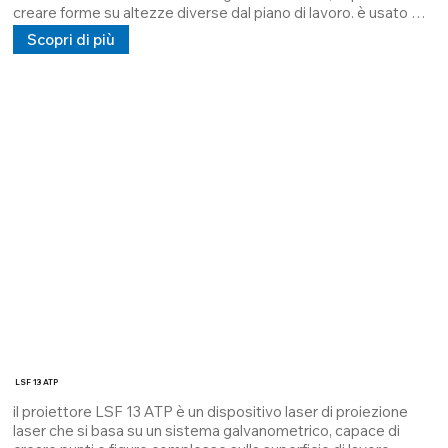
creare forme su altezze diverse dal piano di lavoro. è usato 
principalmente nel settore del le marmo per posizionamento 
Scopri di più
ventose e posizionamento lastre.

E' dotato di una uscita digitale dove viene connessa la 
pulsantiera, tramite un semplice comando può cambiare il 
disegno in base e tramite l’uscita RJ45 può essere connesso 
ad un plc o un computer a lui dedicato. 

Tutti i nostri clienti che adoperano questi sistemi hanno un 
web service immediato tramite il nostro personale.
LSF 13 ATP
il proiettore LSF 13 ATP è un dispositivo laser di proiezione 
laser che si basa su un sistema galvanometrico, capace di 