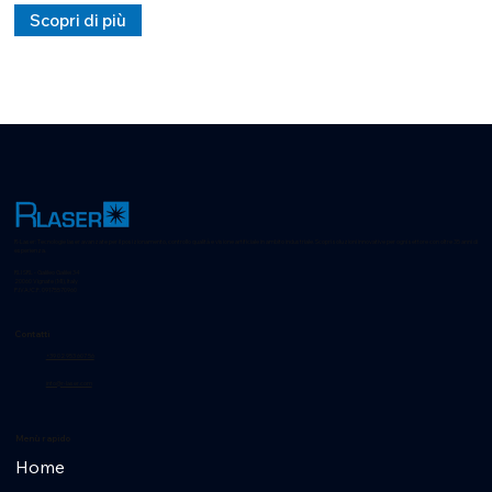
precisioni di +\-0.5mm e il montaggio e il corso per utilizzarlo, 
Scopri di più
è una soluzione chiavi in mano per eccellenza .

La differenza principale è la sua versatilità la quale non è solo 
Software ma anche Hardware, è completamente configurabile 
seconde le richieste del cliente.
R-Laser: Tecnologie laser avanzate per il posizionamento, controllo qualità e visione artificiale in ambito industriale. Scopri soluzioni innovative per ogni settore con oltre 35 anni di
esperienza.
RLI SRL - Galileo Galilei 34
20060 Vignate (MI), Italy
P.IVA/C.F. 09175570960
Contatti
+39 02 953 607 56
info@r-laser.com
Menù rapido
Home