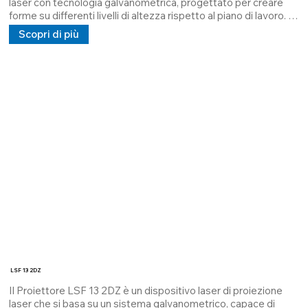
laser con tecnologia galvanometrica, progettato per creare 
forme su differenti livelli di altezza rispetto al piano di lavoro. 
Trova impiego soprattutto nel settore del Marmo e Vetro 
Scopri di più
dove facilita il posizionamento delle ventose e delle lastre con 
altissima precisione.

È dotato di un’uscita digitale per il collegamento della 
pulsantiera, attraverso la quale è possibile modificare 
rapidamente il disegno proiettato. Grazie alla porta RJ45, il 
dispositivo può inoltre essere integrato con un PLC o con un 
computer dedicato.

I clienti che utilizzano questo sistema possono contare su un 
servizio di assistenza web immediato, garantito dal nostro 
personale tecnico.

Questo modello rappresenta l’evoluzione del proiettore base 
LSF 2DZ, risultato di un processo continuo di aggiornamento e 
miglioramento.
LSF 13 2DZ
Il Proiettore LSF 13 2DZ è un dispositivo laser di proiezione 
laser che si basa su un sistema galvanometrico, capace di 