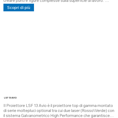
creare punti e figure complesse sulla superficie di lavoro.  

Il dispositivo laser LSF13 ATP  è un innovativo sistema di 
Scopri di più
proiezione che ovvia le criticità di posizionamento nel settore 
automotive.

Esso è stato ideato per il lavoro degli operatori nelle catene di 
montaggio. La funzione principale è di segnalare all'operatore 
le direttive di montaggio date tramite un 
PLC/computer/segnali analogici.
LSF 13 AVIO
Il Proiettore LSF 13 Avio è il proiettore top di gamma montato 
di serie moltepluci optional tra cui due laser (Rosso\Verde) con 
il sistema Galvanometrico High Performance che garantisce 