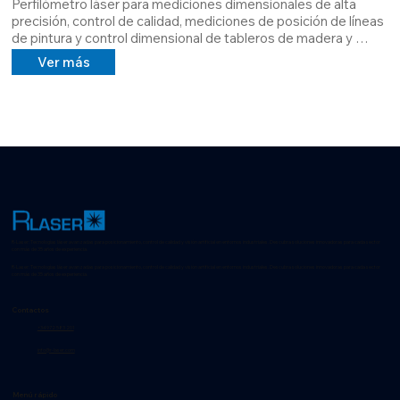
Perfilómetro láser para mediciones dimensionales de alta 
precisión, control de calidad, mediciones de posición de líneas 
de pintura y control dimensional de tableros de madera y 
mesas de mármol.

Ver más
El sistema LSR tiene un software probado que puede 
interactuar con robots y líneas automatizadas.

LSR es un dispositivo de visión artificial láser con diferentes 
configuraciones y precisiones, por tanto adaptable a cualquier 
necesidad del cliente.
R-Laser: Tecnologías láser avanzadas para posicionamiento, control de calidad y visión artificial en entornos industriales. Descubra soluciones innovadoras para cada sector
con más de 35 años de experiencia.
R-Laser: Tecnologías láser avanzadas para posicionamiento, control de calidad y visión artificial en entornos industriales. Descubra soluciones innovadoras para cada sector
con más de 35 años de experiencia.
Contactos
+34 972 583 201
info@r-laser.com
Menú rápido