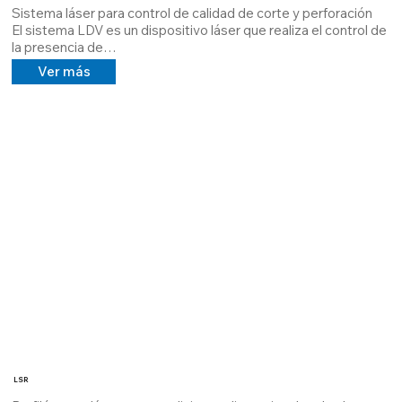
Sistema láser para control de calidad de corte y perforación

El sistema LDV es un dispositivo láser que realiza el control de 
la presencia de

Se comprueban los agujeros y cortes realizados con máquinas 
Ver más
láser en piezas de chapa metálica 3D y 2D

hecho en menos de 1 segundo

El sistema proyecta puntos y líneas sobre la posición de los 
agujeros y cortes sobre los largueros cortados y perforados.

realizado, en este punto la parte de control dinámico podrá 
señalizar la presencia o ausencia de los procesos. 

El principio de funcionamiento es sencillo y garantiza la 
infalibilidad del sistema. El sistema Laser LDV se ha 
desarrollado para autocontrolarse mediante sistemas 
redundantes, evitando errores de reporte y garantizando un 
control de calidad total, informando en tiempo real cualquier 
fallo interno. El sistema está equipado con un micro PC que 
además de registrar cada ciclo de trabajo, puede fotografiar y 
catalogar las piezas mecanizadas, creando un informe e 
indicando también qué zona no ha sido mecanizada.

También se proporciona la función de asistencia remota, 
donde un operador remoto puede controlar el

Funcionalidad del sistema, reprogramar las máscaras de 
LSR
control y garantizar la continuidad del trabajo.