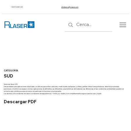
+34 972 583 201
infoiberica@r-laser.com
CATEGORÍA
SUD
Sensores láser LDS
Desarrollados para aplicaciones industriales, se utilizan para evitar colisiones, medir niveles de líquidos y sólidos, perfilar cintas transportadoras, detectar proximidad,
posicionar y monitorizar equipos o incluso aplicaciones de altimetría. Las diferentes características del material o las diferencias en las condiciones ambientales pueden ser
un factor que contribuya a que un sensor en particular no funcione correctamente.
Los láseres LDS son láseres de clase I, son láseres de baja potencia (< 1 mW), luz visible y son completamente seguros para los ojos y la piel.
Descargar PDF