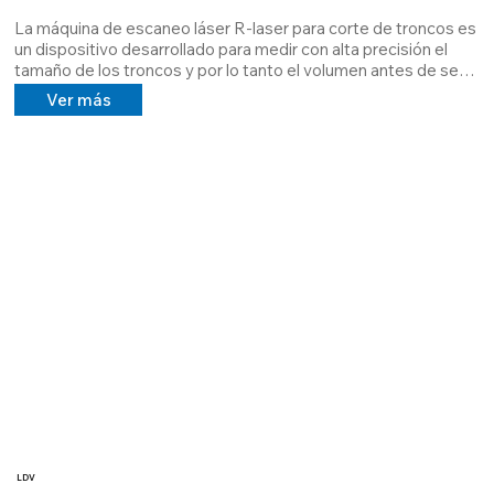
La máquina de escaneo láser R-laser para corte de troncos es 
un dispositivo desarrollado para medir con alta precisión el 
tamaño de los troncos y por lo tanto el volumen antes de ser 
cortados. Mediante una serie de escáneres láser y 
Ver más
telémetros, el sistema detecta el diámetro y la longitud del 
tronco en múltiples posiciones.                                               

El sistema Laser Scanner Machine cuenta con un software 
dedicado que detecta las medidas del tronco y calcula su 
volumen, lo almacena en una base de datos con las 
referencias necesarias para poder recuperarlo en el futuro. 
También es posible fotografiar e imprimir etiquetas (con una 
impresora adecuada)
LDV