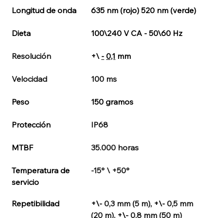
Longitud de onda
635 nm (rojo) 520 nm (verde)
Dieta
100\240 V CA - 50\60 Hz
Resolución
+\
-
0,1
mm
Velocidad
100 ms
Peso
150 gramos
Protección
IP68
MTBF
35.000 horas
Temperatura de 
-15° \ +50°
servicio
Repetibilidad
+\-
0,3 mm (5 m),
+\-
0,5 mm 
(20 m),
+\-
0,8 mm (50 m)