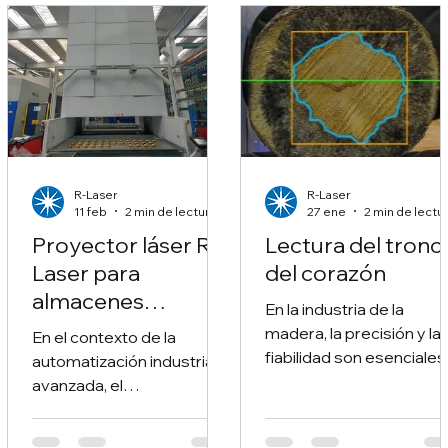
R-Laser
R-Laser
11 feb
2 min de lectura
27 ene
2 min de lectu
Proyector láser R-
Lectura del tronc
Laser para
del corazón
almacenes
En la industria de la
verticales
madera, la precisión y la
En el contexto de la
robóticos
fiabilidad son esenciales
automatización industrial
Hoy, gracias a la
avanzada, el
innovación tecnológica, 
posicionamiento preciso
posible ir más allá de la
de los componentes es un