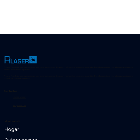
R-Laser: Tecnologías láser avanzadas para posicionamiento, control de calidad y visión artificial en entornos industriales. Descubra soluciones innovadoras para cada sector
con más de 35 años de experiencia.
R-Laser: Tecnologías láser avanzadas para posicionamiento, control de calidad y visión artificial en entornos industriales. Descubra soluciones innovadoras para cada sector
con más de 35 años de experiencia.
Contactos
+34 972 583 201
info@r-laser.com
Menú rápido
Hogar
Quines somos